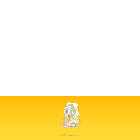
© Kukusama.