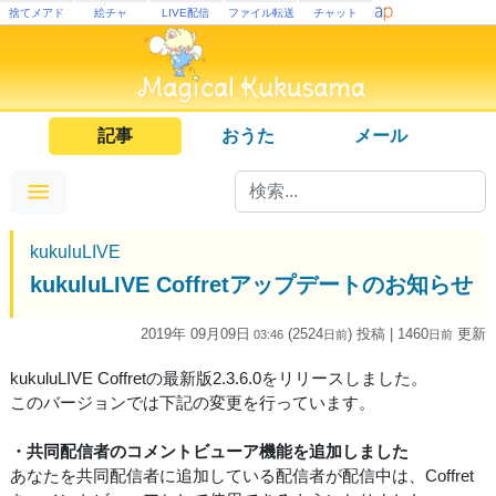
捨てメアド
絵チャ
LIVE配信
ファイル転送
チャット
記事
おうた
メール
kukuluLIVE
kukuluLIVE Coffretアップデートのお知らせ
2019年 09月09日
(2524
) 投稿
| 1460
更新
03:46
日
前
日
前
kukuluLIVE Coffretの最新版2.3.6.0をリリースしました。
このバージョンでは下記の変更を行っています。
・共同配信者のコメントビューア機能を追加しました
あなたを共同配信者に追加している配信者が配信中は、Coffret