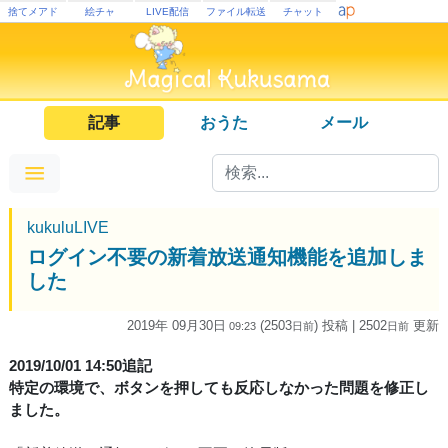
捨てメアド
絵チャ
LIVE配信
ファイル転送
チャット
記事
おうた
メール
kukuluLIVE
ログイン不要の新着放送通知機能を追加しま
した
2019年 09月30日
(2503
) 投稿
| 2502
更新
09:23
日
前
日
前
2019/10/01 14:50追記
特定の環境で、ボタンを押しても反応しなかった問題を修正し
ました。