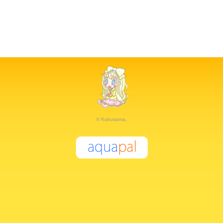
© Kukusama.