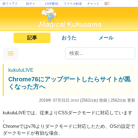
捨てメアド
絵チャ
LIVE配信
ファイル転送
チャット
記事
おうた
メール
kukuluLIVE
Chrome76にアップデートしたらサイトが黒
くなった方へ
2019年 07月31日
(2562
) 投稿
| 2562
更新
20:53
日
前
日
前
kukuluLIVEでは、従来よりCSSダークモードに対応しています
。
Chromeではv76よりダークモードに対応したため、OSの設定で
ダークモードが有効な場合、