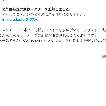
トの外部転送の変数（タグ）を追加しました
と区別してコテハンの名前の転送が可能になりました。
は
https://kuku.lu/s3122e8
ジョンアップに伴い、（新しいバイナリが各所のセーフリストに載るまで
ってかんたんセットアップの起動が阻害されることがあります。
手数ですが「Coffret.exe」が適切に実行されるよう除外設定な
ht