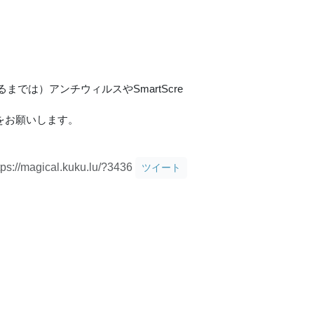
は）アンチウィルスやSmartScre
どをお願いします。
tps://magical.kuku.lu/?3436
ツイート