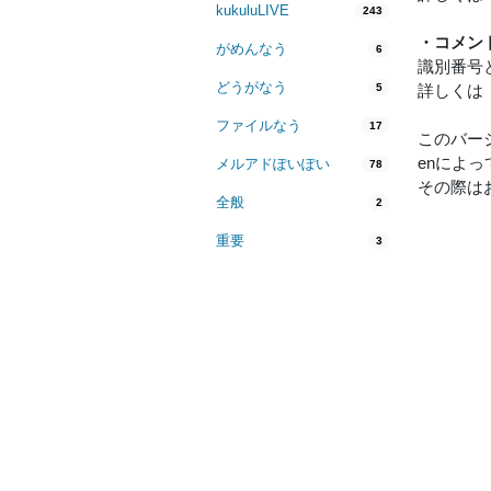
kukuluLIVE
243
・コメン
がめんなう
6
識別番号
どうがなう
5
詳しく
ファイルなう
17
このバー
enによ
メルアドぽいぽい
78
その際はお
全般
2
重要
3