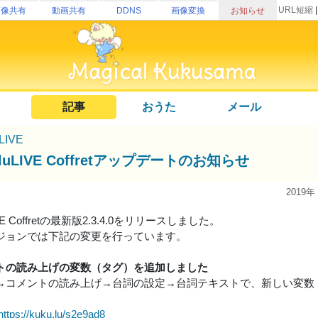
URL短縮
画像共有
動画共有
DDNS
画像変換
お知らせ
記事
おうた
メール
uLIVE
uluLIVE Coffretアップデートのお知らせ
2019年
LIVE Coffretの最新版2.3.4.0をリリースしました。
ジョンでは下記の変更を行っています。
トの読み上げの変数（タグ）を追加しました
→コメントの読み上げ→台詞の設定→台詞テキストで、新しい変数
https://kuku.lu/s2e9ad8