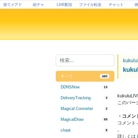
捨てメアド
絵チャ
LIVE配信
ファイル転送
チャット
kukul
kuk
すべて
480
DDNSNow
13
kukulu
DeliveryTracking
3
このバー
Magical Converter
2
・コメン
MagicalDraw
99
コメント
。
chaat
8
詳しくは