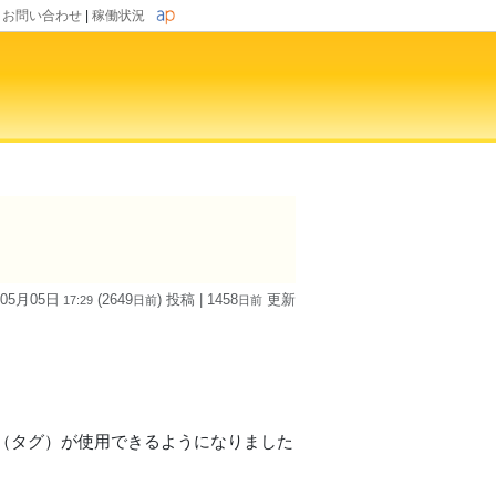
|
お問い合わせ
|
稼働状況
 05月05日
(2649
) 投稿
| 1458
更新
17:29
日
前
日
前
（タグ）が使用できるようになりました