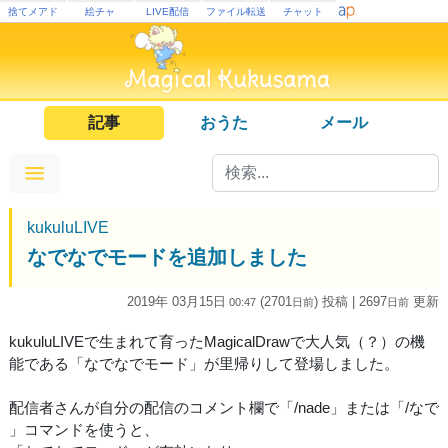
捨てメアド
絵チャ
LIVE配信
ファイル転送
チャット
記事
おうた
メール
kukuluLIVE
なでなでモードを追加しました
2019年 03月15日
(2701
) 投稿
| 2697
更新
00:47
日
前
日
前
kukuluLIVEで生まれて育ったMagicalDrawで大人気（？）の機
能である「なでなでモード」が里帰りして登場しました。
配信者さんが自分の配信のコメント欄で「/nade」または「/なで
」コマンドを使うと、