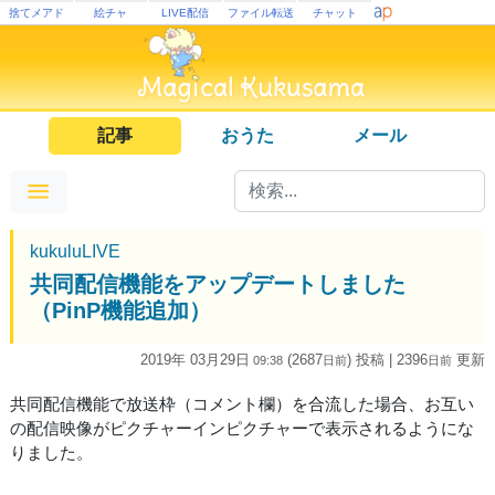
捨てメアド
絵チャ
LIVE配信
ファイル転送
チャット
記事
おうた
メール
kukuluLIVE
共同配信機能をアップデートしました
（PinP機能追加）
2019年 03月29日
(2687
) 投稿
| 2396
更新
09:38
日
前
日
前
共同配信機能で放送枠（コメント欄）を合流した場合、お互い
の配信映像がピクチャーインピクチャーで表示されるようにな
りました。