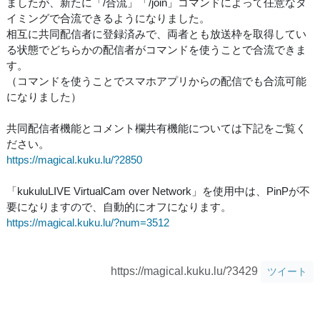
ましたが、新たに「/合流」「/join」コマンドによって任意なタ
イミングで合流できるようになりました。
相互に共同配信者に登録済みで、両者とも放送枠を取得してい
る状態でどちらかの配信者がコマンドを使うことで合流できま
す。
（コマンドを使うことでスマホアプリからの配信でも合流可能
になりました）
共同配信者機能とコメント欄共有機能については下記をご覧く
ださい。
https://magical.kuku.lu/?2850
「kukuluLIVE VirtualCam over Network」を使用中は、PinPが不
要になりますので、自動的にオフになります。
https://magical.kuku.lu/?num=3512
https://magical.kuku.lu/?3429
ツイート