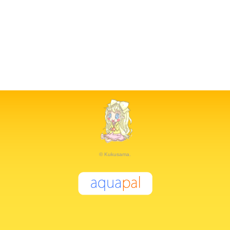
© Kukusama.