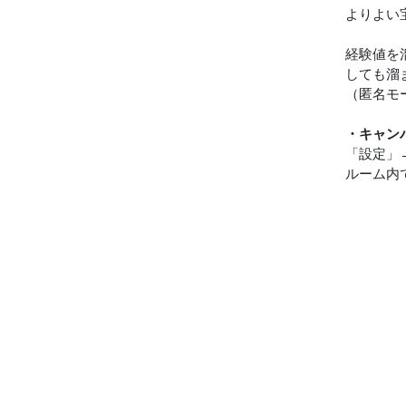
よりよい
経験値を
しても溜
（匿名モ
・キャン
「設定」
ルーム内