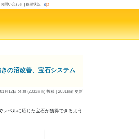
|
お問い合わせ
|
稼働状況
描きの沼改善、宝石システム
 01月12日
(2033
) 投稿
| 2031
更新
06:35
日
前
日
前
でレベルに応じた宝石が獲得できるよう