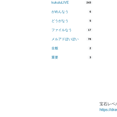
kukuluLIVE
243
がめんなう
6
どうがなう
5
ファイルなう
17
メルアドぽいぽい
78
全般
2
重要
3
宝石レベ
https://d