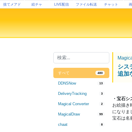
捨てメアド
絵チャ
LIVE配信
ファイル転送
チャット
Magic
シス
追加
すべて
480
DDNSNow
13
DeliveryTracking
3
・宝石シ
Magical Converter
2
お絵描き
になりま
MagicalDraw
99
宝石は名
chaat
8