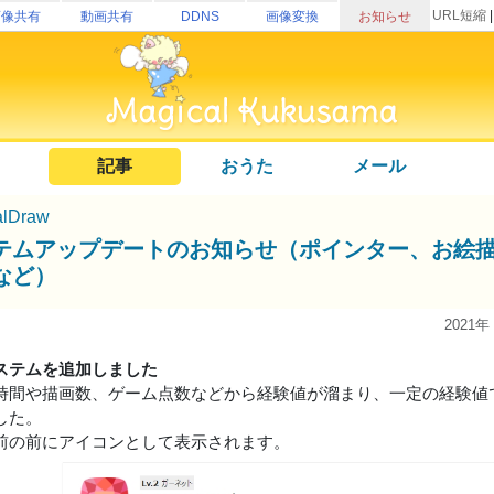
URL短縮
画像共有
動画共有
DDNS
画像変換
お知らせ
記事
おうた
メール
alDraw
テムアップデートのお知らせ（ポインター、お絵
など）
2021年
ステムを追加しました
時間や描画数、ゲーム点数などから経験値が溜まり、一定の経験値
した。
前の前にアイコンとして表示されます。