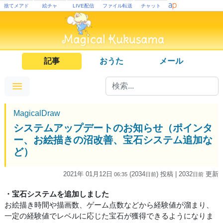
捨てメアド
絵チャ
LIVE配信
ファイル転送
チャット
記事
おうた
メール
MagicalDraw
システムアップデートのお知らせ（ポインタ
ー、お絵描きの沼改善、宝石システム追加な
ど）
2021年 01月12日
(2034
) 投稿
| 2032
更新
06:35
日
前
日
前
・宝石システムを追加しました
お絵描き時間や描画数、ゲーム点数などから経験値が溜まり、
一定の経験値でレベルに応じた宝石が獲得できるようになりま