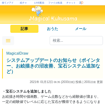
捨てメアド
絵チャ
LIVE配信
ファイル転送
チャット
記事
おうた
メール
MagicalDraw
システムアップデートのお知らせ（ポインタ
ー、お絵描きの沼改善、宝石システム追加な
ど）
2021年 01月12日
(2033
) 投稿
| 2031
更新
06:35
日
前
日
前
・宝石システムを追加しました
お絵描き時間や描画数、ゲーム点数などから経験値が溜まり、
一定の経験値でレベルに応じた宝石が獲得できるようになりま