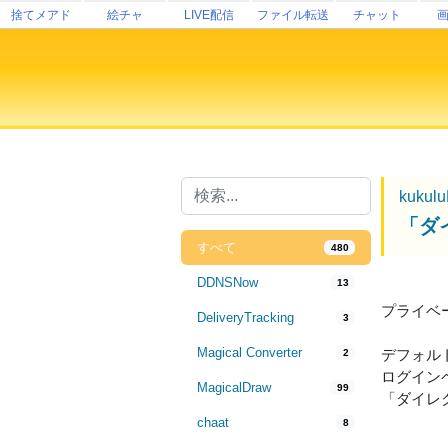
捨てメアド
絵チャ
LIVE配信
ファイル転送
チャット
kukul
「ダ
すべて
480
DDNSNow
13
プライベ
DeliveryTracking
3
Magical Converter
デフォル
2
ログイン
MagicalDraw
99
「ダイレ
chaat
8