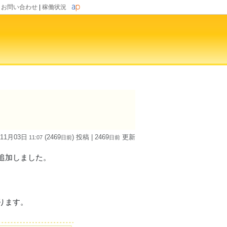
|
お問い合わせ
|
稼働状況
 11月03日
(2469
) 投稿
| 2469
更新
11:07
日
前
日
前
追加しました。
。
ります。