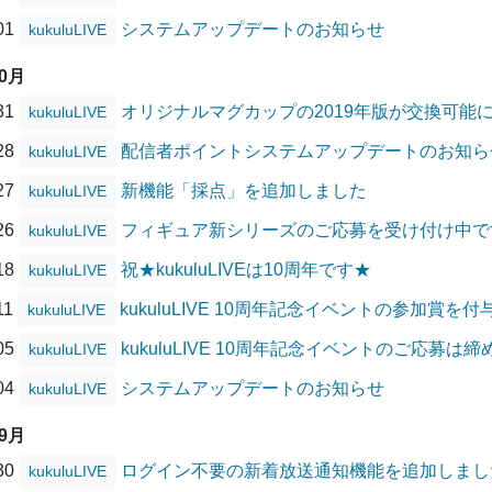
/01
システムアップデートのお知らせ
kukuluLIVE
10月
/31
オリジナルマグカップの2019年版が交換可能
kukuluLIVE
/28
配信者ポイントシステムアップデートのお知ら
kukuluLIVE
/27
新機能「採点」を追加しました
kukuluLIVE
/26
フィギュア新シリーズのご応募を受け付け中で
kukuluLIVE
/18
祝★kukuluLIVEは10周年です★
kukuluLIVE
11
kukuluLIVE 10周年記念イベントの参加賞を
kukuluLIVE
/05
kukuluLIVE 10周年記念イベントのご応募は
kukuluLIVE
/04
システムアップデートのお知らせ
kukuluLIVE
09月
/30
ログイン不要の新着放送通知機能を追加しまし
kukuluLIVE