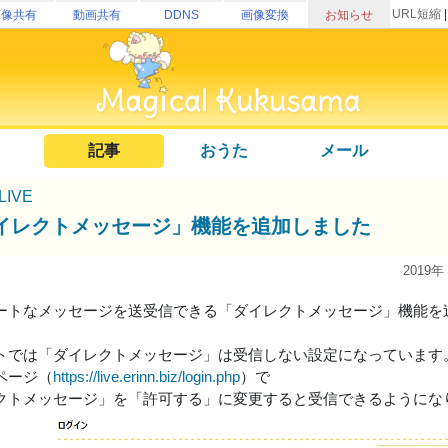
URL短縮
画像共有
動画共有
DDNS
画像変換
お知らせ
記事
おうた
メール
uLIVE
イレクトメッセージ」機能を追加しました
2019年
ートなメッセージを送受信できる「ダイレクトメッセージ」機能を
トでは「ダイレクトメッセージ」は受信しない設定になっています
ページ（
https://live.erinn.biz/login.php
）で
クトメッセージ」を「許可する」に変更すると受信できるようにな