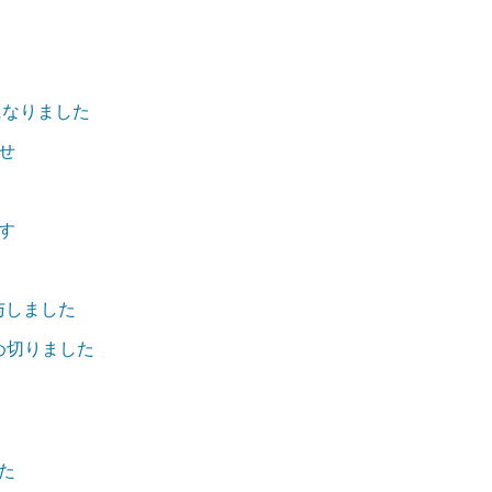
になりました
せ
す
付与しました
締め切りました
た