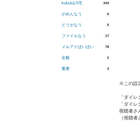
kukuluLIVE
243
がめんなう
6
どうがなう
5
ファイルなう
17
メルアドぽいぽい
78
全般
2
重要
3
※この設
「ダイレ
「ダイレ
視聴者さ
（視聴者