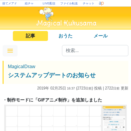
捨てメアド
絵チャ
LIVE配信
ファイル転送
チャット
記事
おうた
メール
MagicalDraw
システムアップデートのお知らせ
2019年 02月25日
(2723
) 投稿
| 2722
更新
16:37
日
前
日
前
・制作モードに「GIFアニメ制作」を追加しました