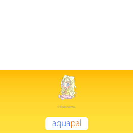
© Kukusama.