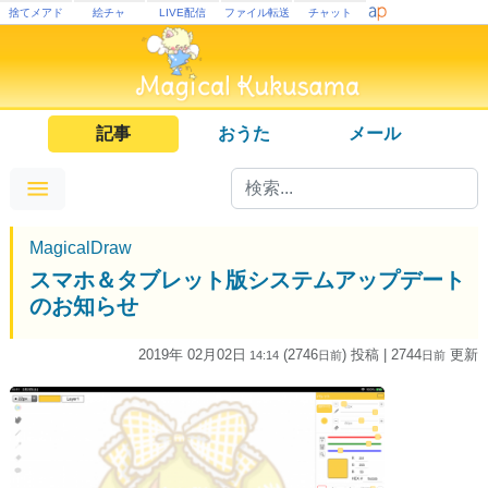
捨てメアド
絵チャ
LIVE配信
ファイル転送
チャット
記事
おうた
メール
MagicalDraw
スマホ＆タブレット版システムアップデート
のお知らせ
2019年 02月02日
(2746
) 投稿
| 2744
更新
14:14
日
前
日
前