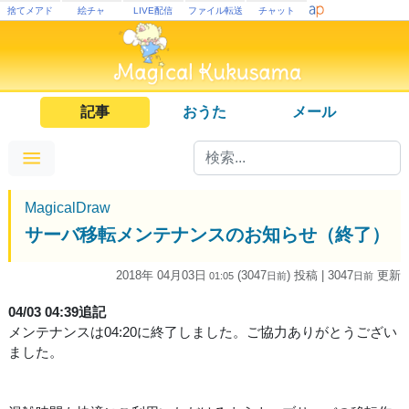
捨てメアド
絵チャ
LIVE配信
ファイル転送
チャット
記事
おうた
メール
MagicalDraw
サーバ移転メンテナンスのお知らせ（終了）
2018年 04月03日
(3047
) 投稿
| 3047
更新
01:05
日
前
日
前
04/03 04:39追記
メンテナンスは04:20に終了しました。ご協力ありがとうござい
ました。