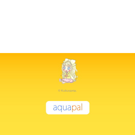
© Kukusama.