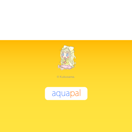
© Kukusama.