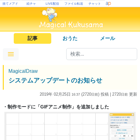
捨てメアド
絵チャ
LIVE配信
ファイル転送
チャット
記事
おうた
メール
MagicalDraw
システムアップデートのお知らせ
2019年 02月25日
(2720
) 投稿
| 2720
更新
16:37
日
前
日
前
・制作モードに「GIFアニメ制作」を追加しました