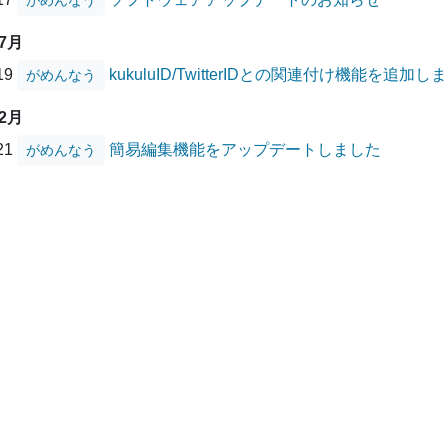
がめんなう
07月
/19
kukuluID/TwitterIDとの関連付け機能を追加し
がめんなう
02月
/21
簡易編集機能をアップデートしました
がめんなう