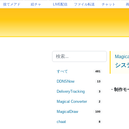
捨てメアド
絵チャ
LIVE配信
ファイル転送
チャット
Magic
シス
すべて
481
DDNSNow
13
・制作モ
DeliveryTracking
3
Magical Converter
2
MagicalDraw
100
chaat
8