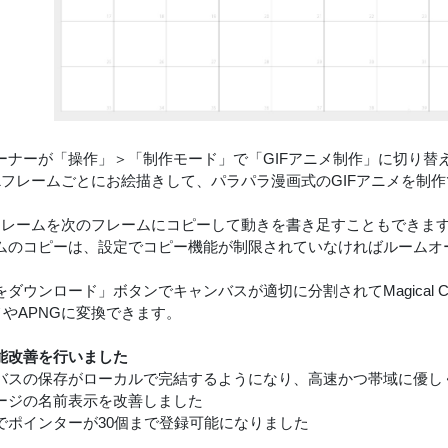
ーナーが「操作」＞「制作モード」で「GIFアニメ制作」に切り替
1フレームごとにお絵描きして、パラパラ漫画式のGIFアニメを制
フレームを次のフレームにコピーして動きを書き足すこともできま
ムのコピーは、設定でコピー機能が制限されていなければルームオ
ダウンロード」ボタンでキャンバスが適切に分割されてMagical Conv
メやAPNGに変換できます。
能改善を行いました
バスの保存がローカルで完結するようになり、高速かつ帯域に優しくな
ージの名前表示を改善しました
でポインターが30個まで登録可能になりました