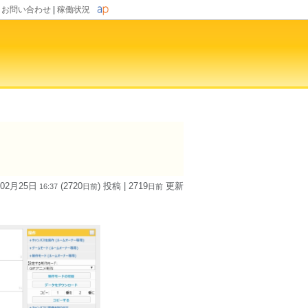
|
お問い合わせ
|
稼働状況
 02月25日
(2720
) 投稿
| 2719
更新
16:37
日
前
日
前