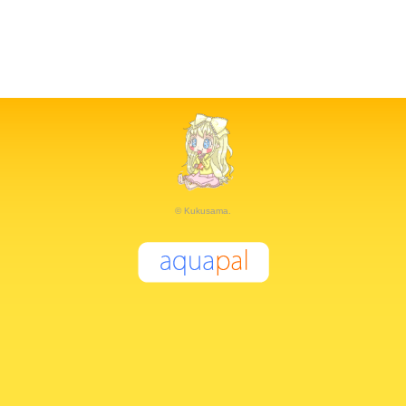
© Kukusama.