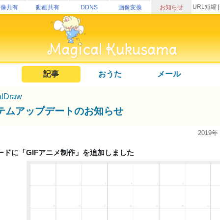
URL短縮
画像共有
動画共有
DDNS
画像変換
お知らせ
記事
おうた
メール
alDraw
テムアップデートのお知らせ
2019年
ードに「GIFアニメ制作」を追加しました