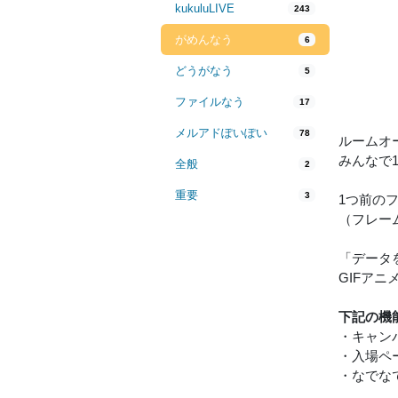
kukuluLIVE
243
がめんなう
6
どうがなう
5
ファイルなう
17
メルアドぽいぽい
78
ルームオ
みんなで
全般
2
重要
3
1つ前の
（フレー
「データを
GIFアニ
下記の機
・キャン
・入場ペ
・なでな