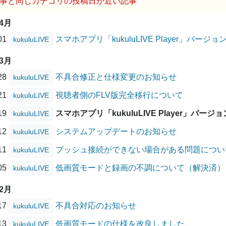
事と同じカテゴリの投稿日が近い記事
04月
/01
スマホアプリ「kukuluLIVE Player」バー
kukuluLIVE
03月
/28
不具合修正と仕様変更のお知らせ
kukuluLIVE
/21
視聴者側のFLV版完全移行について
kukuluLIVE
/19
スマホアプリ「kukuluLIVE Player」バ
kukuluLIVE
/12
システムアップデートのお知らせ
kukuluLIVE
/11
プッシュ接続ができない場合がある問題につい
kukuluLIVE
/05
低画質モードと録画の不調について（解決済）
kukuluLIVE
02月
/17
不具合対応のお知らせ
kukuluLIVE
/13
低画質モードの仕様を改良しました
kukuluLIVE