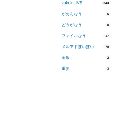
kukuluLIVE
243
がめんなう
6
どうがなう
5
ファイルなう
17
メルアドぽいぽい
78
全般
2
重要
3