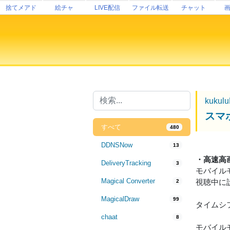
捨てメアド
絵チャ
LIVE配信
ファイル転送
チャット
kukul
スマホ
すべて
480
DDNSNow
13
・高速高
DeliveryTracking
3
モバイル
Magical Converter
視聴中に
2
MagicalDraw
99
タイムシ
chaat
8
モバイルモ