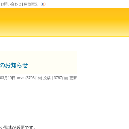
|
お問い合わせ
|
稼働状況
ップのお知らせ
 03月19日
(3793
) 投稿
| 3787
更新
18:23
日
前
日
前
の下り帯域が必要です。