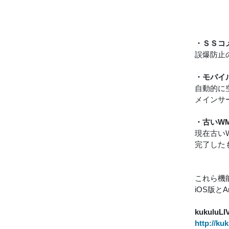
・ＳＳコ
誤爆防止
・モバイ
自動的に
メインサ
・古いW
現在古い
完了した
これら機
iOS版と
kukul
http://ku