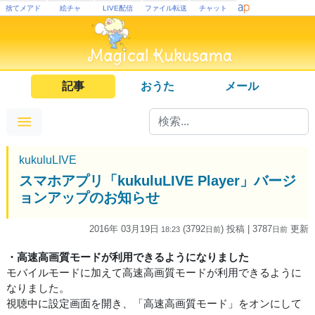
捨てメアド
絵チャ
LIVE配信
ファイル転送
チャット
記事
おうた
メール
kukuluLIVE
スマホアプリ「kukuluLIVE Player」バージ
ョンアップのお知らせ
2016年 03月19日
(3792
) 投稿
| 3787
更新
18:23
日
前
日
前
・高速高画質モードが利用できるようになりました
モバイルモードに加えて高速高画質モードが利用できるように
なりました。
視聴中に設定画面を開き、「高速高画質モード」をオンにして