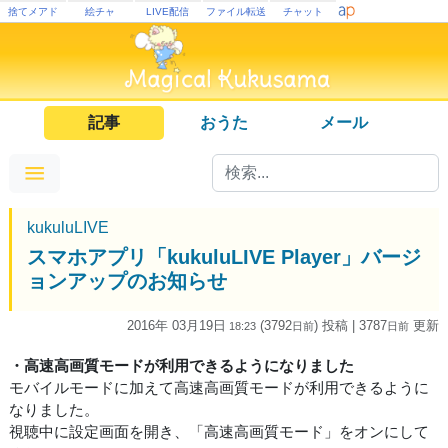
捨てメアド
絵チャ
LIVE配信
ファイル転送
チャット
記事
おうた
メール
kukuluLIVE
スマホアプリ「kukuluLIVE Player」バージ
ョンアップのお知らせ
2016年 03月19日
(3792
) 投稿
| 3787
更新
18:23
日
前
日
前
・高速高画質モードが利用できるようになりました
モバイルモードに加えて高速高画質モードが利用できるように
なりました。
視聴中に設定画面を開き、「高速高画質モード」をオンにして