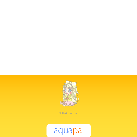
© Kukusama.