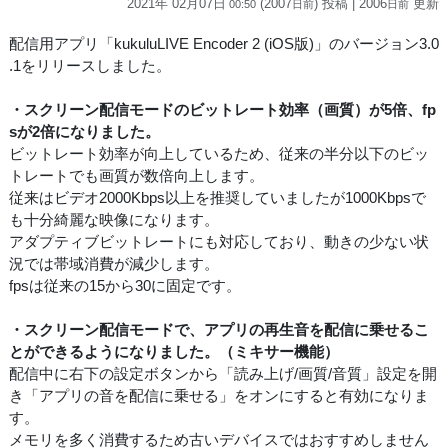
2021年 02月07日
(2007
) 投稿
| 2006
更新
00:50
日
前
日
前
配信用アプリ「kukuluLIVE Encoder 2 (iOS版)」のバージョン3.0
.1をリリースしました。
・スクリーン配信モードのビットレート効率（画質）が5倍、fp
sが2倍になりました。
ビットレート効率が向上しているため、従来の半分以下のビッ
トレートでも画質が数倍向上します。
従来はビデオ2000Kbps以上を推奨していましたが1000Kbpsで
も十分綺麗な映像になります。
アダプティブビットレートにも対応しており、動きの少ない状
況では帯域消費が減少します。
fpsは従来の15から30に固定です。
・スクリーン配信モードで、アプリの再生音を配信に乗せるこ
とができるようになりました。（ミキサー機能）
配信中に右下の設定ボタンから「読み上げ/画質/音質」設定を開
き「アプリの音を配信に乗せる」をオンにすると有効になりま
す。
メモリを多く消費するため古いデバイスではおすすめしません