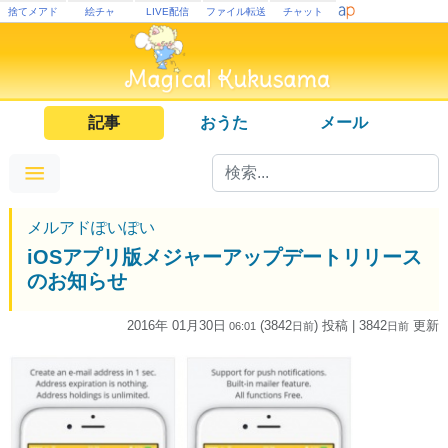
捨てメアド
絵チャ
LIVE配信
ファイル転送
チャット
記事
おうた
メール
メルアドぽいぽい
iOSアプリ版メジャーアップデートリリース
のお知らせ
2016年 01月30日
(3842
) 投稿
| 3842
更新
06:01
日
前
日
前