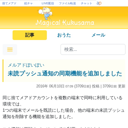
捨てメアド
絵チャ
LIVE配信
ファイル転送
チャット
記事
おうた
メール
メルアドぽいぽい
未読プッシュ通知の同期機能を追加しました
2016年 06月10日
(3709
) 投稿
| 3709
更新
07:09
日
前
日
前
同じ捨てメアドアカウントを複数の端末で同時に利用している
環境では、
1つの端末でメールを既読にした場合、他の端末の未読プッシュ
通知を削除する機能を追加しました。