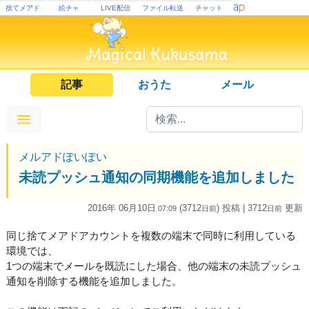
捨てメアド
絵チャ
LIVE配信
ファイル転送
チャット
記事
おうた
メール
メルアドぽいぽい
未読プッシュ通知の同期機能を追加しました
2016年 06月10日
(3712
) 投稿
| 3712
更新
07:09
日
前
日
前
同じ捨てメアドアカウントを複数の端末で同時に利用している
環境では、
1つの端末でメールを既読にした場合、他の端末の未読プッシュ
通知を削除する機能を追加しました。