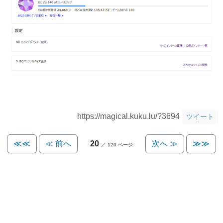
https://magical.kuku.lu/?3694
ツイート
≪≪
≪ 前へ
20
次へ ≫
≫≫
／ 120 ページ