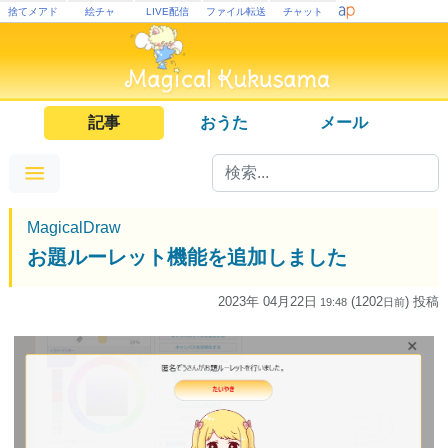
捨てメアド
絵チャ
LIVE配信
ファイル転送
チャット
記事
おうた
メール
MagicalDraw
お題ルーレット機能を追加しました
2023年 04月22日
(1202
) 投稿
19:48
日
前