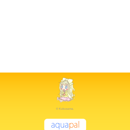
© Kukusama.