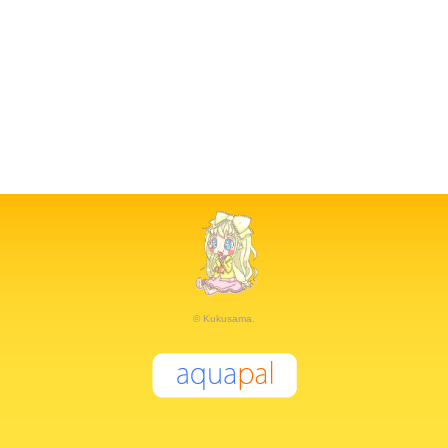
© Kukusama.