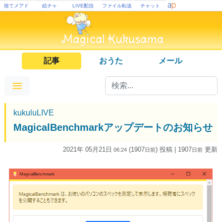
捨てメアド
絵チャ
LIVE配信
ファイル転送
チャット
記事
おうた
メール
kukuluLIVE
MagicalBenchmarkアップデートのお知らせ
2021年 05月21日
(1907
) 投稿
| 1907
更新
06:24
日
前
日
前