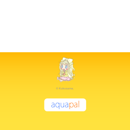
© Kukusama.