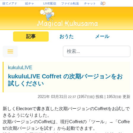
捨てメアド
絵チャ
LIVE配信
ファイル転送
チャット
記事
おうた
メール
kukuluLIVE
kukuluLIVE Coffret の次期バージョンをお
試しください
2021年 03月31日
(1957
) 投稿
| 1953
更新
22:37
日
前
日
前
新しくElectronで書き直した次期バージョンのCoffretをお試しで
きるようになりました。
次期バージョンのCoffretは、現行Coffretの「ツール」→「Coffre
tの次期バージョンを試す」から起動できます。