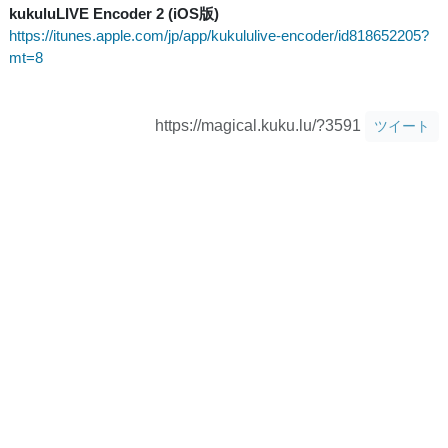
kukuluLIVE Encoder 2 (iOS版)
https://itunes.apple.com/jp/app/kukululive-encoder/id818652205?
mt=8
https://magical.kuku.lu/?3591
ツイート