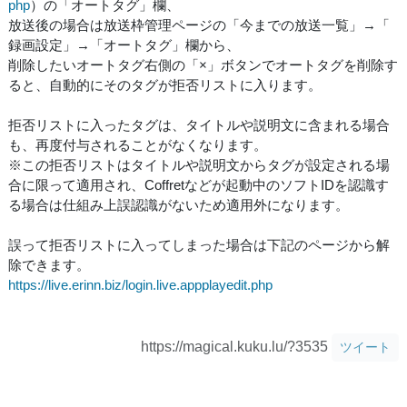
php
）の「オートタグ」欄、
放送後の場合は放送枠管理ページの「今までの放送一覧」→「
録画設定」→「オートタグ」欄から、
削除したいオートタグ右側の「×」ボタンでオートタグを削除す
ると、自動的にそのタグが拒否リストに入ります。
拒否リストに入ったタグは、タイトルや説明文に含まれる場合
も、再度付与されることがなくなります。
※この拒否リストはタイトルや説明文からタグが設定される場
合に限って適用され、Coffretなどが起動中のソフトIDを認識す
る場合は仕組み上誤認識がないため適用外になります。
誤って拒否リストに入ってしまった場合は下記のページから解
除できます。
https://live.erinn.biz/login.live.appplayedit.php
https://magical.kuku.lu/?3535
ツイート