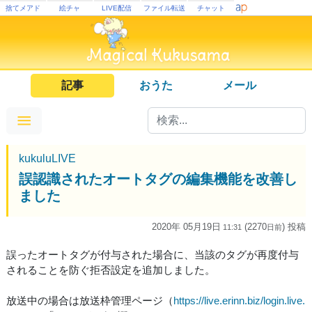
捨てメアド
絵チャ
LIVE配信
ファイル転送
チャット
記事
おうた
メール
kukuluLIVE
誤認識されたオートタグの編集機能を改善し
ました
2020年 05月19日
(2270
) 投稿
11:31
日
前
誤ったオートタグが付与された場合に、当該のタグが再度付与
されることを防ぐ拒否設定を追加しました。
放送中の場合は放送枠管理ページ（
https://live.erinn.biz/login.live.