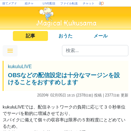
捨てメアド
絵チャ
LIVE配信
ファイル転送
チャット
記事
おうた
メール
kukuluLIVE
OBSなどの配信設定は十分なマージンを設
けることをおすすめします
2020年 02月05日
(2378
) 投稿
| 2377
更新
18:15
日
前
日
前
kukuluLIVEでは、配信ネットワークの負荷に応じて３０秒単位
でサーバを動的に増減させており、
スパイクに備えて個々の収容率は限界の５割程度にとどめてい
るため、