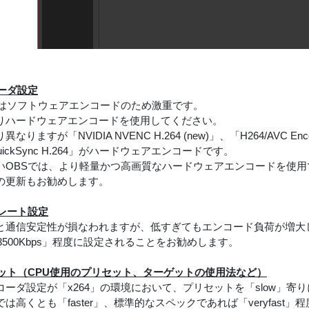
コーダ設定
4」はソフトウェアエンコードのため激重です。
りハードウェアエンコードを使用してください。
りますが「NVIDIA NVENC H.264 (new)」、「H264/AVC Encoder 
uickSync H.264」がハードウェアエンコードです。
いOBSでは、より軽量かつ高画質なハードウェアエンコードを使用
の更新もお勧めします。
トレート設定
と通信安定性が損なわれますが、低すぎてもエンコード負荷が増大
～3500Kbps」程度に設定されることをお勧めします。
リセット（CPU使用のプリセット、ターゲットの使用法など）
コーダ設定が「x264」の環境において、プリセットを「slow」寄
は高くとも「faster」、標準的なスペックであれば「veryfast