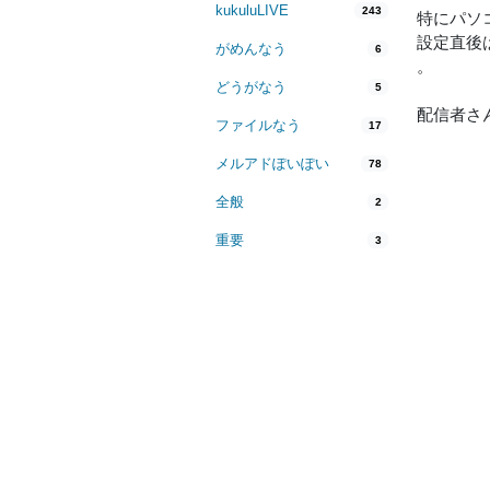
kukuluLIVE
243
特にパソ
設定直後
がめんなう
6
。
どうがなう
5
配信者さ
ファイルなう
17
メルアドぽいぽい
78
全般
2
重要
3