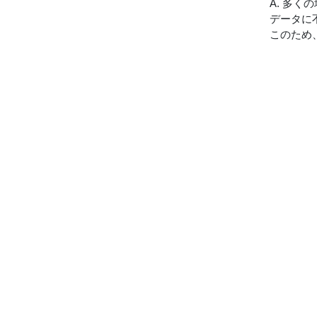
A. 多
データに
このため