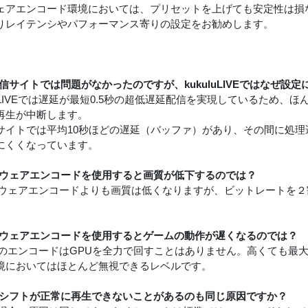
ェアエンコード環境においては、プリセットを上げても安定性は損
りレイテンシやパフォーマンス寄りの設定をお勧めします。
】
配信サイトでは問題がなかったのですが、kukuluLIVEではなぜ
kuluLIVEでは遅延が最短0.5秒の超低遅延配信を実現しているた
再生が中断します。
サイトでは平均10秒ほどの遅延（バッファ）があり、その間に処
にくくなっています。
ードウェアエンコードを使用すると画質が低下するのでは？
フトウェアエンコードよりも画質は低くなりますが、ビットレートを
。
ードウェアエンコードを使用するとゲームの動作が遅くなるのでは？
放送のエンコードはGPUを全力で回すことはありません。高くても最大
境においてはほとんど無視できるレベルです。
イムシフトが正常に再生できないことがあるのも同じ原因ですか？