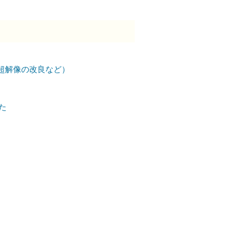
超解像の改良など）
した