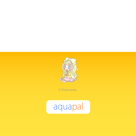
© Kukusama.