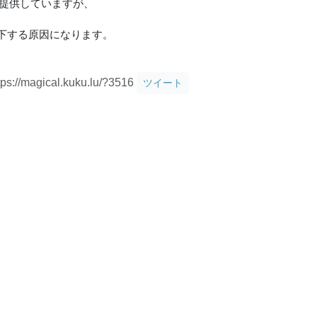
で提供していますが、
。
下する原因になります。
tps://magical.kuku.lu/?3516
ツイート