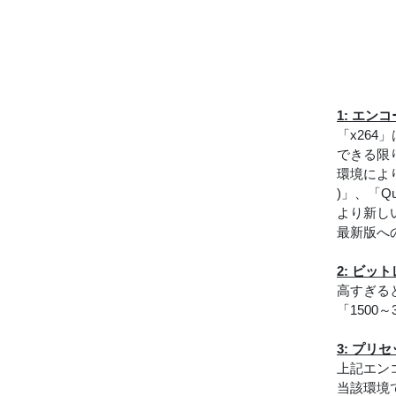
1: エン
「x26
できる限
環境により異な
)」、「Q
より新し
最新版へ
2: ビッ
高すぎる
「1500
3: プ
上記エン
当該環境で