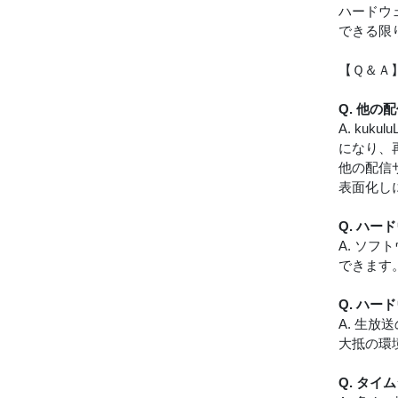
ハードウ
できる限
【Ｑ＆Ａ
Q. 他の
A. ku
になり、
他の配信
表面化し
Q. ハ
A. ソ
できます
Q. ハ
A. 生
大抵の環
Q. タ