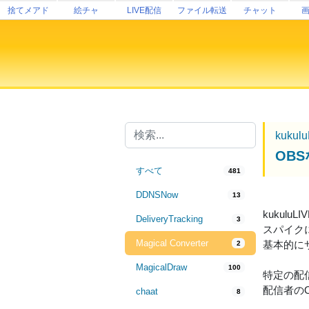
捨てメアド
絵チャ
LIVE配信
ファイル転送
チャット
kukul
OB
すべて
481
DDNSNow
13
kuku
DeliveryTracking
3
スパイク
Magical Converter
基本的に
2
MagicalDraw
100
特定の配
配信者の
chaat
8