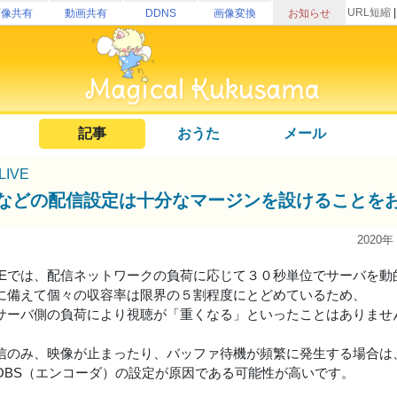
URL短縮
画像共有
動画共有
DDNS
画像変換
お知らせ
記事
おうた
メール
uLIVE
Sなどの配信設定は十分なマージンを設けることを
2020年
luLIVEでは、配信ネットワークの負荷に応じて３０秒単位でサーバを
に備えて個々の収容率は限界の５割程度にとどめているため、
サーバ側の負荷により視聴が「重くなる」といったことはありませ
信のみ、映像が止まったり、バッファ待機が頻繁に発生する場合は
OBS（エンコーダ）の設定が原因である可能性が高いです。