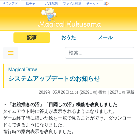
捨てメアド
絵チャ
LIVE配信
ファイル転送
チャット
記事
おうた
メール
MagicalDraw
システムアップデートのお知らせ
2019年 05月26日
(2629
) 投稿
| 2627
更新
11:51
日
前
日
前
・「お絵描きの沼」「目隠しの沼」機能を改良しました
タイムアウト時に答えが表示されるようになりました。
ゲーム終了時に描いた絵を一覧で見ることができ、ダウンロー
ドもできるようになりました。
進行時の案内表示を改良しました。