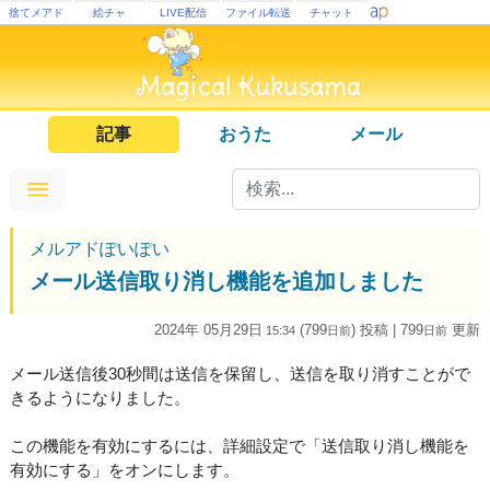
捨てメアド
絵チャ
LIVE配信
ファイル転送
チャット
記事
おうた
メール
メルアドぽいぽい
メール送信取り消し機能を追加しました
2024年 05月29日
(799
) 投稿
| 799
更新
15:34
日
前
日
前
メール送信後30秒間は送信を保留し、送信を取り消すことがで
きるようになりました。
この機能を有効にするには、詳細設定で「送信取り消し機能を
有効にする」をオンにします。