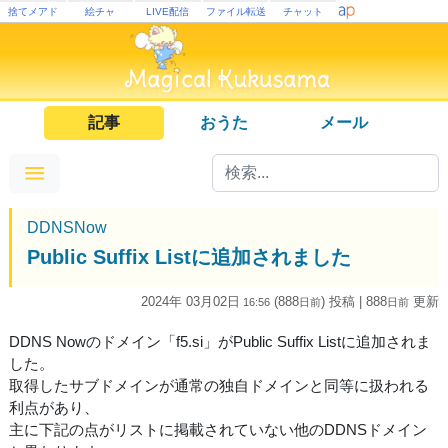
捨てメアド
絵チャ
LIVE配信
ファイル転送
チャット
記事
おうた
メール
DDNSNow
Public Suffix Listに追加されました
2024年 03月02日
(888
) 投稿
| 888
更新
16:56
日
前
日
前
DDNS Nowのドメイン「f5.si」がPublic Suffix Listに追加されま
した。
取得したサブドメインが通常の独自ドメインと同等に扱われる
利点があり、
主に下記の点がリストに掲載されていない他のDDNSドメイン