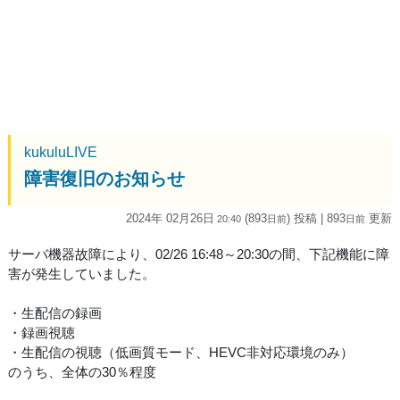
kukuluLIVE
障害復旧のお知らせ
2024年 02月26日
(893
) 投稿
| 893
更新
20:40
日
前
日
前
サーバ機器故障により、02/26 16:48～20:30の間、下記機能に障
害が発生していました。
・生配信の録画
・録画視聴
・生配信の視聴（低画質モード、HEVC非対応環境のみ）
のうち、全体の30％程度