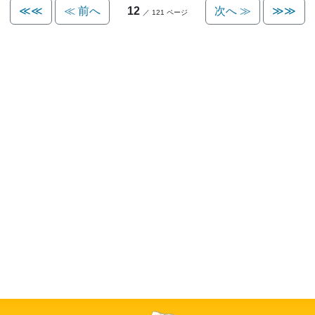
≪≪
≪ 前へ
12
次へ ≫
≫≫
／ 121 ページ