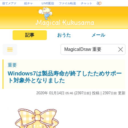
捨てメアド
絵チャ
LIVE配信
ファイル転送
チャット
記事
おうた
メール
重要
Windows7は製品寿命が終了したためサポー
ト対象外となりました
2020年 01月14日
(2397
) 投稿
| 2397
更新
05:46
日
前
日
前