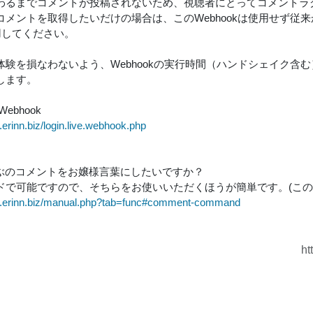
わるまでコメントが投稿されないため、視聴者にとってコメントラ
コメントを取得したいだけの場合は、このWebhookは使用せず従来
用してください。
体験を損なわないよう、Webhookの実行時間（ハンドシェイク含
します。
ebhook
ve.erinn.biz/login.live.webhook.php
んぶのコメントをお嬢様言葉にしたいですか？
ドで可能ですので、そちらをお使いいただくほうが簡単です。(この
ive.erinn.biz/manual.php?tab=func#comment-command
ht