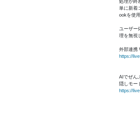
処理が終
単に新着
ookを使
ユーザー
理を無視
外部連携 W
https://li
AIでぜ
隠しモー
https://l