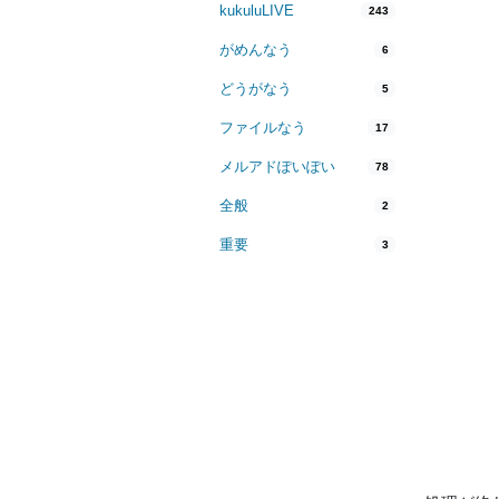
kukuluLIVE
243
がめんなう
6
どうがなう
5
ファイルなう
17
メルアドぽいぽい
78
全般
2
重要
3