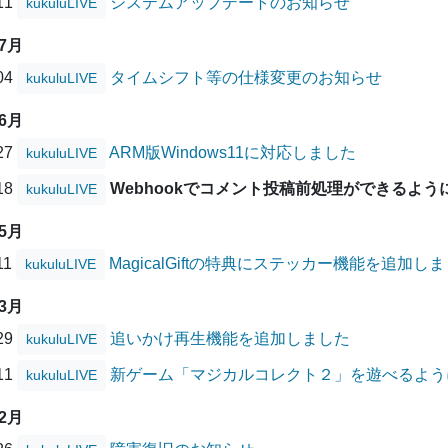
/11
システムアップデートのお知らせ
kukuluLIVE
07月
/04
タイムシフト等の仕様変更のお知らせ
kukuluLIVE
06月
/27
ARM版Windows11に対応しました
kukuluLIVE
/18
Webhookでコメント投稿前処理ができるよう
kukuluLIVE
05月
11
MagicalGiftの特典にステッカー機能を追加し
kukuluLIVE
03月
/29
追いかけ再生機能を追加しました
kukuluLIVE
/11
新ゲーム「マジカルコレクト２」を遊べるよう
kukuluLIVE
02月