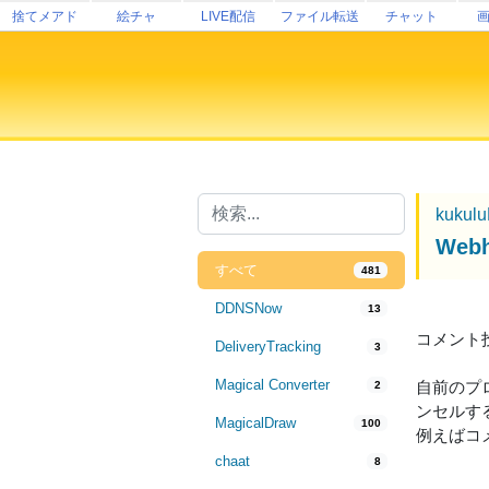
捨てメアド
絵チャ
LIVE配信
ファイル転送
チャット
kukul
We
すべて
481
DDNSNow
13
コメント
DeliveryTracking
3
Magical Converter
自前のプ
2
ンセルす
MagicalDraw
100
例えばコ
chaat
8