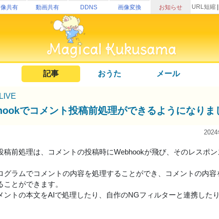
URL短縮
画像共有
動画共有
DDNS
画像変換
お知らせ
記事
おうた
メール
uLIVE
bhookでコメント投稿前処理ができるようになりま
202
投稿前処理は、コメントの投稿時にWebhookが飛び、そのレスポ
ログラムでコメントの内容を処理することができ、コメントの内容
ることができます。
メントの本文をAIで処理したり、自作のNGフィルターと連携した