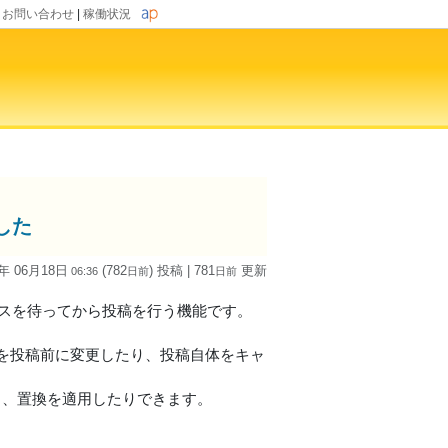
|
お問い合わせ
|
稼働状況
した
4年 06月18日
(782
) 投稿
| 781
更新
06:36
日
前
日
前
ンスを待ってから投稿を行う機能です。
を投稿前に変更したり、投稿自体をキャ
り、置換を適用したりできます。