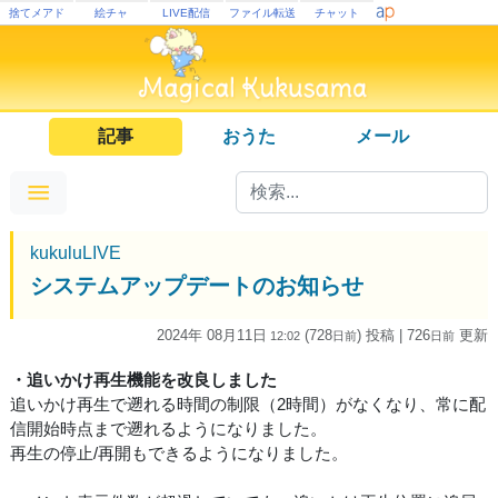
捨てメアド
絵チャ
LIVE配信
ファイル転送
チャット
記事
おうた
メール
kukuluLIVE
システムアップデートのお知らせ
2024年 08月11日
(728
) 投稿
| 726
更新
12:02
日
前
日
前
・追いかけ再生機能を改良しました
追いかけ再生で遡れる時間の制限（2時間）がなくなり、常に配
信開始時点まで遡れるようになりました。
再生の停止/再開もできるようになりました。