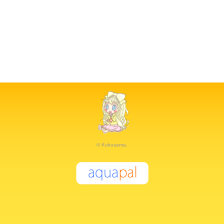
© Kukusama.