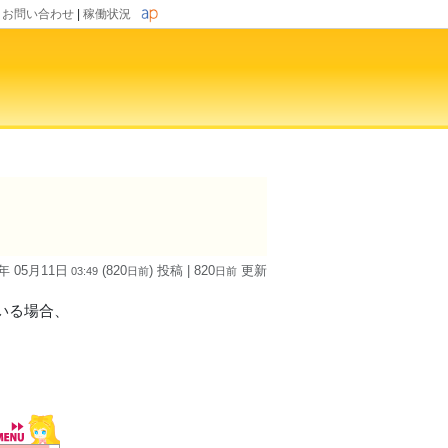
|
お問い合わせ
|
稼働状況
4年 05月11日
(820
) 投稿
| 820
更新
03:49
日
前
日
前
ている場合、