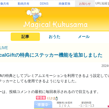
URL短縮
画像共有
動画共有
DDNS
画像変換
お知らせ
記事
おうた
メール
uLIVE
icalGiftの特典にステッカー機能を追加しました
202
alGiftの特典としてプレミアムエモーションを利用できるよう設定し
テッカーとしても使用できるようになりました。
ーは、投稿コメントの最初に毎回表示されるので目立ちます。