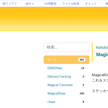
捨てメアド
絵チャ
LIVE配信
ファイル転送
チャット
kukul
Mag
すべて
481
DDNSNow
13
Magic
DeliveryTracking
3
これをス
Magical Converter
2
ステッカ
MagicalDraw
100
chaat
8