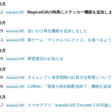
05月
11
MagicalGiftの特典にステッカー機能を追加し
kukuluLIVE
03月
/29
追いかけ再生機能を追加しました
kukuluLIVE
/11
新ゲーム「マジカルコレクト２」を遊べるよう
kukuluLIVE
02月
/26
障害復旧のお知らせ
kukuluLIVE
12月
/09
タイムシフト保管期限の計算方法変更について
kukuluLIVE
/08
Coffretに「寝落ち時自動配信終了」機能を追
kukuluLIVE
11月
/17
スマホアプリ「kukuluLIVE Encoder 2 (
kukuluLIVE