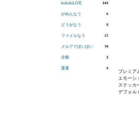
kukuluLIVE
243
がめんなう
6
どうがなう
5
ファイルなう
17
メルアドぽいぽい
78
全般
2
重要
3
プレミア
エモーシ
ステッカ
デフォル