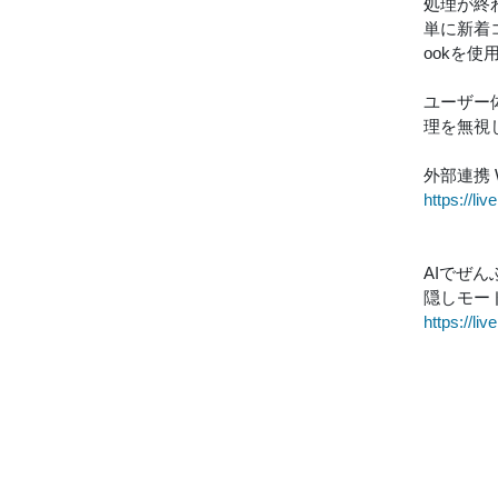
処理が終
単に新着
ookを使
ユーザー
理を無視
外部連携 W
https://li
AIでぜ
隠しモー
https://l