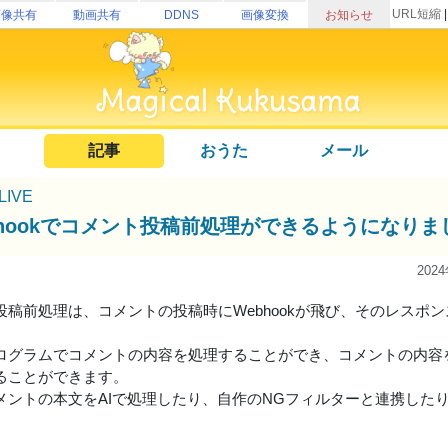
URL短縮
画像共有
動画共有
DDNS
画像変換
お知らせ
記事
おうた
メール
uLIVE
bhookでコメント投稿前処理ができるようになりま
202
投稿前処理は、コメントの投稿時にWebhookが飛び、そのレスポ
ログラムでコメントの内容を処理することができ、コメントの内容
ることができます。
メントの本文をAIで処理したり、自作のNGフィルターと連携した