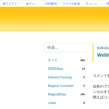
捨てメアド
絵チャ
LIVE配信
ファイル転送
チャット
kukul
We
すべて
481
DDNSNow
13
コメント
DeliveryTracking
3
Magical Converter
自前のプ
2
ンセルす
MagicalDraw
100
例えばコ
chaat
8