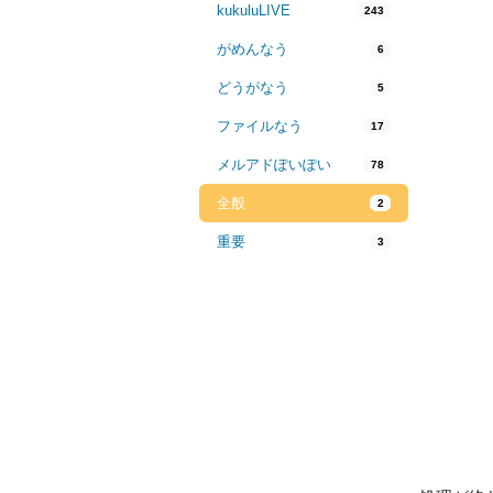
kukuluLIVE
243
がめんなう
6
どうがなう
5
ファイルなう
17
メルアドぽいぽい
78
全般
2
重要
3