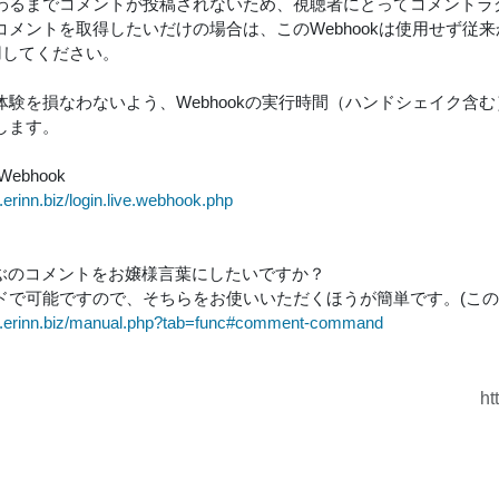
わるまでコメントが投稿されないため、視聴者にとってコメントラ
コメントを取得したいだけの場合は、このWebhookは使用せず従来
用してください。
体験を損なわないよう、Webhookの実行時間（ハンドシェイク含
します。
ebhook
ve.erinn.biz/login.live.webhook.php
んぶのコメントをお嬢様言葉にしたいですか？
ドで可能ですので、そちらをお使いいただくほうが簡単です。(この
ive.erinn.biz/manual.php?tab=func#comment-command
ht