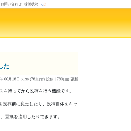
|
お問い合わせ
|
稼働状況
した
4年 06月18日
(781
) 投稿
| 780
更新
06:36
日
前
日
前
ンスを待ってから投稿を行う機能です。
を投稿前に変更したり、投稿自体をキャ
り、置換を適用したりできます。