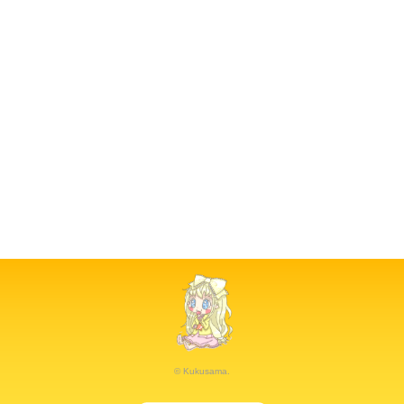
© Kukusama.