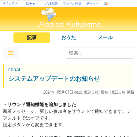
捨てメアド
絵チャ
LIVE配信
ファイル転送
チャット
記事
おうた
メール
chaat
システムアップデートのお知らせ
2024年 05月07日
(824
) 投稿
| 822
更新
06:22
日
前
日
前
・サウンド通知機能を追加しました
新着メッセージ、新しい参加者をサウンドで通知できます。デ
フォルトではオフです。
設定ボタンから変更できます。