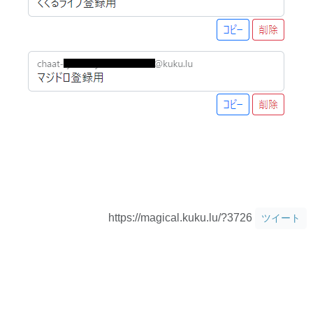
https://magical.kuku.lu/?3726
ツイート