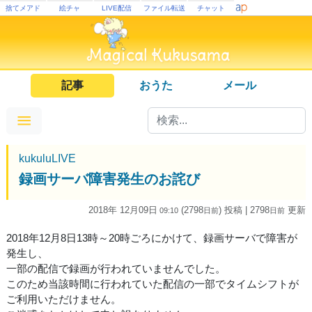
捨てメアド
絵チャ
LIVE配信
ファイル転送
チャット
記事
おうた
メール
kukuluLIVE
録画サーバ障害発生のお詫び
2018年 12月09日
(2798
) 投稿
| 2798
更新
09:10
日
前
日
前
2018年12月8日13時～20時ごろにかけて、録画サーバで障害が
発生し、
一部の配信で録画が行われていませんでした。
このため当該時間に行われていた配信の一部でタイムシフトが
ご利用いただけません。