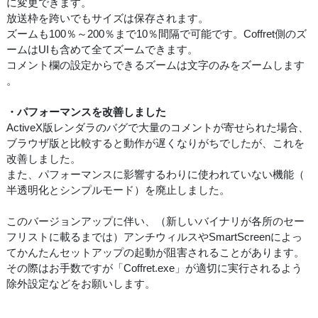
に変更できます。
放送枠を跨いでもサイズは保存されます。
ズームも100％～200％まで10％間隔で可能です。Coffret側のズ
ームはUIも含めて全てズームできます。
コメント欄の設定からできるズームは文字のみをズームします
。
・パフォーマンスを改善しました
ActiveX版レンダラのバグで大量のコメントが寄せられた場合、
ブラウザ版と比較すると動作が遅くなりがちでしたが、これを
改善しました。
また、パフォーマンスに影響するわりに使われていない機能（
半透明化とシンプルモード）を廃止しました。
このバージョンアップに伴い、（新しいバイナリが各所のセー
フリストに載るまでは）アンチウィルスやSmartScreenによっ
てかんたんセットアップの起動が阻害されることがあります。
その際はお手数ですが「Coffret.exe」が適切に実行されるよう
除外設定などをお願いします。