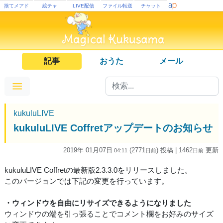
捨てメアド
絵チャ
LIVE配信
ファイル転送
チャット
記事
おうた
メール
kukuluLIVE
kukuluLIVE Coffretアップデートのお知らせ
2019年 01月07日
(2771
) 投稿
| 1462
更新
04:11
日
前
日
前
kukuluLIVE Coffretの最新版2.3.3.0をリリースしました。
このバージョンでは下記の変更を行っています。
・ウィンドウを自由にリサイズできるようになりました
ウィンドウの端を引っ張ることでコメント欄をお好みのサイズ