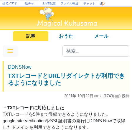
捨てメアド
絵チャ
LIVE配信
ファイル転送
チャット
記事
おうた
メール
DDNSNow
TXTレコードとURLリダイレクトが利用でき
るようになりました
2021年 10月22日
(1749
) 投稿
00:56
日
前
・TXTレコードに対応しました
TXTレコードを5件まで登録できるようになりました。
google-site-verificationやSSL証明書の発行にDDNS Nowで取得
したドメインを利用できるようになります。