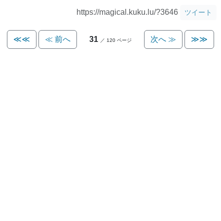
https://magical.kuku.lu/?3646
ツイート
≪≪
≪ 前へ
31
次へ ≫
≫≫
／ 120 ページ