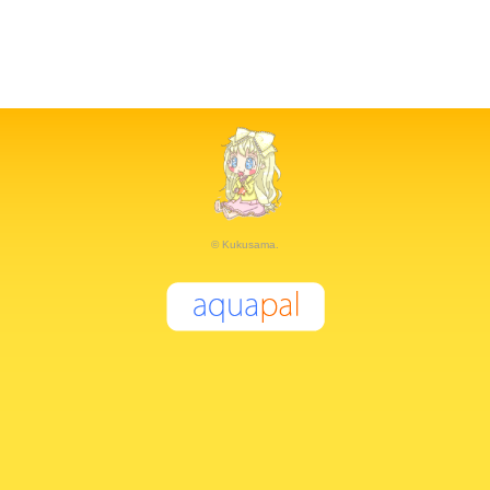
© Kukusama.