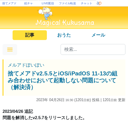
捨てメアド
絵チャ
LIVE配信
ファイル転送
チャット
記事
おうた
メール
メルアドぽいぽい
捨てメアドv2.5.5とiOS/iPadOS 11-13の組
み合わせにおいて起動しない問題について
（解決済）
2023年 04月26日
(1201
) 投稿
| 1201
更新
16:30
日
前
日
前
2023/04/26 追記
問題を解消したv2.5.7をリリースしました。