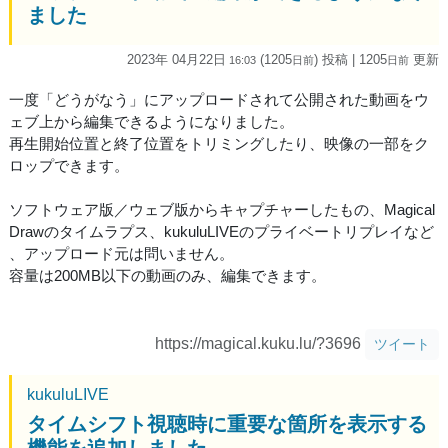
ました
2023年 04月22日
(1205
) 投稿
| 1205
更新
16:03
日
前
日
前
一度「どうがなう」にアップロードされて公開された動画をウ
ェブ上から編集できるようになりました。
再生開始位置と終了位置をトリミングしたり、映像の一部をク
ロップできます。
ソフトウェア版／ウェブ版からキャプチャーしたもの、Magical
Drawのタイムラプス、kukuluLIVEのプライベートリプレイなど
、アップロード元は問いません。
容量は200MB以下の動画のみ、編集できます。
https://magical.kuku.lu/?3696
ツイート
kukuluLIVE
タイムシフト視聴時に重要な箇所を表示する
機能を追加しました