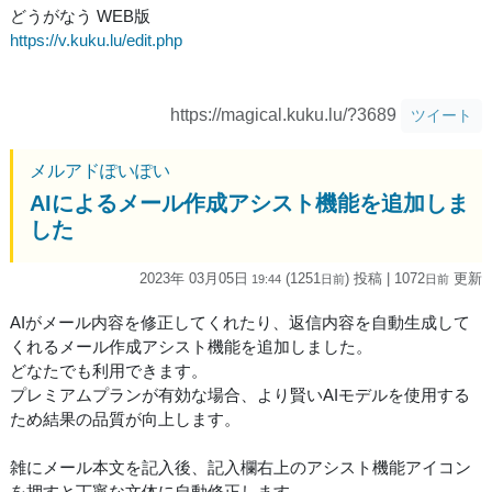
どうがなう WEB版
https://v.kuku.lu/edit.php
https://magical.kuku.lu/?3689
ツイート
メルアドぽいぽい
AIによるメール作成アシスト機能を追加しま
した
2023年 03月05日
(1251
) 投稿
| 1072
更新
19:44
日
前
日
前
AIがメール内容を修正してくれたり、返信内容を自動生成して
くれるメール作成アシスト機能を追加しました。
どなたでも利用できます。
プレミアムプランが有効な場合、より賢いAIモデルを使用する
ため結果の品質が向上します。
雑にメール本文を記入後、記入欄右上のアシスト機能アイコン
を押すと丁寧な文体に自動修正します。