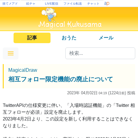
捨てメアド
絵チャ
LIVE配信
ファイル転送
チャット
記事
おうた
メール
MagicalDraw
相互フォロー限定機能の廃止について
2023年 04月02日
(1224
) 投稿
04:19
日
前
TwitterAPIの仕様変更に伴い、「入場時認証機能」の「Twitter 相
互フォローが必須」設定を廃止します。
2023年4月2日より、この設定を新しく利用することはできなく
なりました。