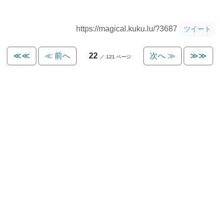
https://magical.kuku.lu/?3687
ツイート
≪≪
≪ 前へ
22
次へ ≫
≫≫
／ 121 ページ