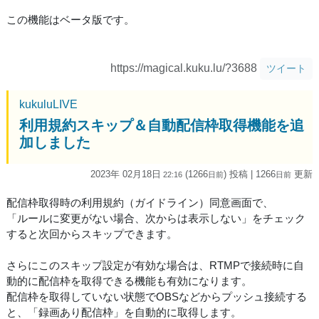
この機能はベータ版です。
https://magical.kuku.lu/?3688
ツイート
kukuluLIVE
利用規約スキップ＆自動配信枠取得機能を追
加しました
2023年 02月18日
(1266
) 投稿
| 1266
更新
22:16
日
前
日
前
配信枠取得時の利用規約（ガイドライン）同意画面で、
「ルールに変更がない場合、次からは表示しない」をチェック
すると次回からスキップできます。
さらにこのスキップ設定が有効な場合は、RTMPで接続時に自
動的に配信枠を取得できる機能も有効になります。
配信枠を取得していない状態でOBSなどからプッシュ接続する
と、「録画あり配信枠」を自動的に取得します。