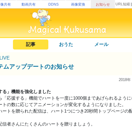
URL短縮
画像共有
動画共有
DDNS
画像変換
お知らせ
記事
おうた
メール
uLIVE
テムアップデートのお知らせ
2018年
する」機能を強化しました
ら「応援する」機能でハートを一度に1000個まであげられるよう
ートの数に応じてアニメーションが変化するようになりました。
ハートを贈られた配信は、ハート1つにつき20秒間トップページの
配信者さんにたくさんのハートを贈りましょう。