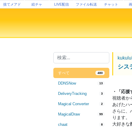
捨てメアド
絵チャ
LIVE配信
ファイル転送
チャット
kukul
シス
すべて
480
DDNSNow
13
・「応援
DeliveryTracking
3
視聴者か
Magical Converter
あげたハ
2
さらに、
MagicalDraw
99
ります。
大好きな
chaat
8