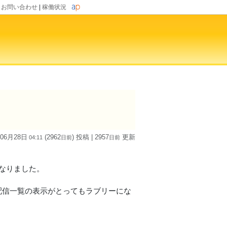
|
お問い合わせ
|
稼働状況
 06月28日
(2962
) 投稿
| 2957
更新
04:11
日
前
日
前
になりました。
配信一覧の表示がとってもラブリーにな