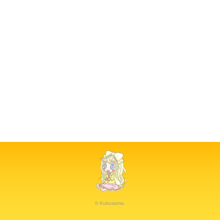
© Kukusama.