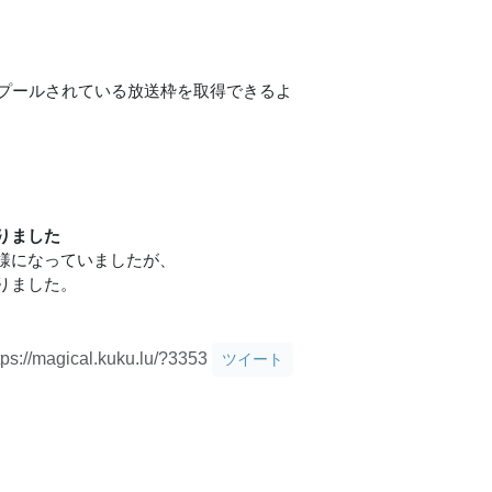
にプールされている放送枠を取得できるよ
りました
様になっていましたが、
りました。
tps://magical.kuku.lu/?3353
ツイート