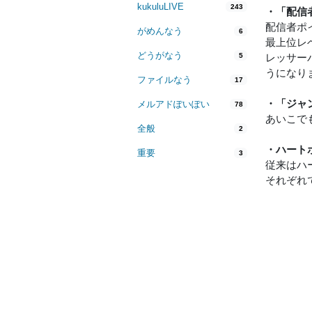
kukuluLIVE
243
・「配信
配信者ポ
がめんなう
6
最上位レ
どうがなう
5
レッサー
うになり
ファイルなう
17
・「ジャ
メルアドぽいぽい
78
あいこで
全般
2
・ハート
重要
3
従来はハ
それぞれ