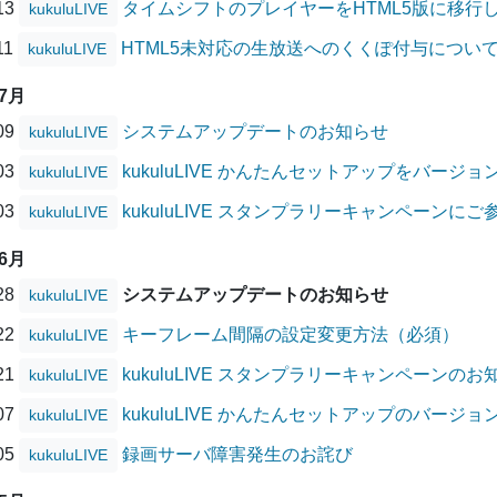
/13
タイムシフトのプレイヤーをHTML5版に移行
kukuluLIVE
11
HTML5未対応の生放送へのくくぽ付与につい
kukuluLIVE
07月
/09
システムアップデートのお知らせ
kukuluLIVE
/03
kukuluLIVE かんたんセットアップをバージ
kukuluLIVE
/03
kukuluLIVE スタンプラリーキャンペーン
kukuluLIVE
06月
/28
システムアップデートのお知らせ
kukuluLIVE
/22
キーフレーム間隔の設定変更方法（必須）
kukuluLIVE
/21
kukuluLIVE スタンプラリーキャンペーンのお
kukuluLIVE
/07
kukuluLIVE かんたんセットアップのバージ
kukuluLIVE
/05
録画サーバ障害発生のお詫び
kukuluLIVE