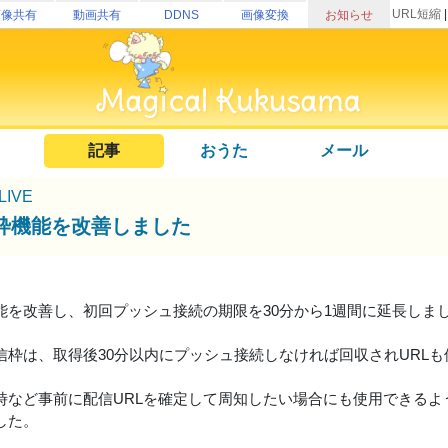
URL短縮
画像共有
動画共有
DDNS
画像変換
お知らせ
記事
おうた
メール
uLIVE
枠機能を改善しました
能を改善し、初回プッシュ接続の期限を30分から1週間に延長しま
信枠は、取得後30分以内にプッシュ接続しなければ回収されURL
時など事前に配信URLを確定して周知したい場合にも使用できる
した。