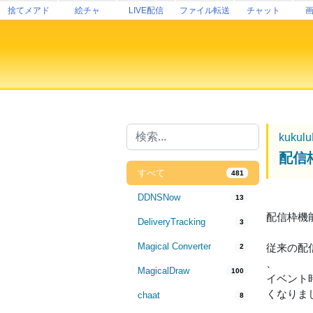
捨てメアド
絵チャ
LIVE配信
ファイル転送
チャット
kukul
配信
すべて
481
DDNSNow
13
配信枠機
DeliveryTracking
3
Magical Converter
従来の配
2
、
MagicalDraw
100
イベント
くなりま
chaat
8