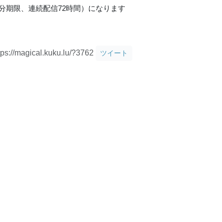
分期限、連続配信72時間）になります
tps://magical.kuku.lu/?3762
ツイート