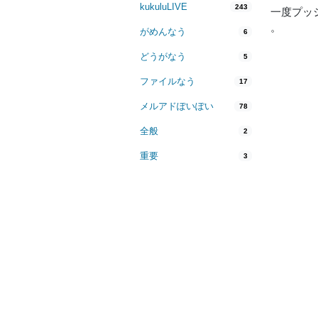
kukuluLIVE
243
一度プッ
。
がめんなう
6
どうがなう
5
ファイルなう
17
メルアドぽいぽい
78
全般
2
重要
3