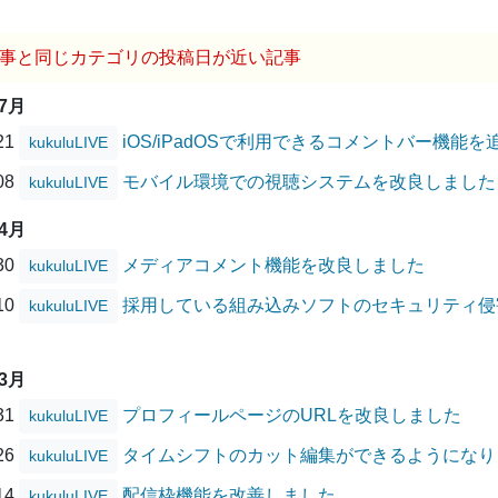
事と同じカテゴリの投稿日が近い記事
07月
/21
iOS/iPadOSで利用できるコメントバー機能
kukuluLIVE
/08
モバイル環境での視聴システムを改良しました
kukuluLIVE
04月
/30
メディアコメント機能を改良しました
kukuluLIVE
/10
採用している組み込みソフトのセキュリティ侵害に
kukuluLIVE
03月
/31
プロフィールページのURLを改良しました
kukuluLIVE
/26
タイムシフトのカット編集ができるようになり
kukuluLIVE
/14
配信枠機能を改善しました
kukuluLIVE