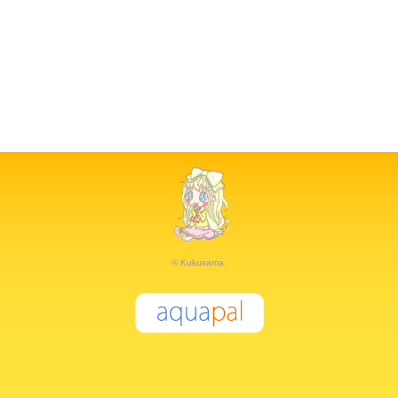
© Kukusama.