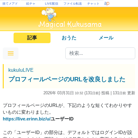
捨てメアド
絵チャ
LIVE配信
ファイル転送
チャット
記事
おうた
メール
kukuluLIVE
プロフィールページのURLを改良しました
2026年 03月31日
(131
) 投稿
| 131
更新
10:32
日
前
日
前
プロフィールページのURLが、下記のような短くてわかりやす
いものに変わりました。
https://live.erinn.biz/u/
ユーザーID
この「ユーザーID」の部分は、デフォルトではログインIDが設