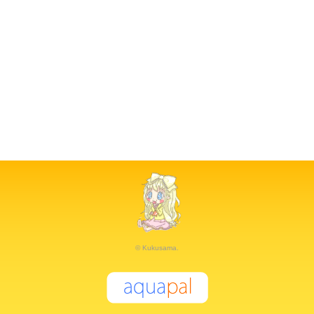
© Kukusama.