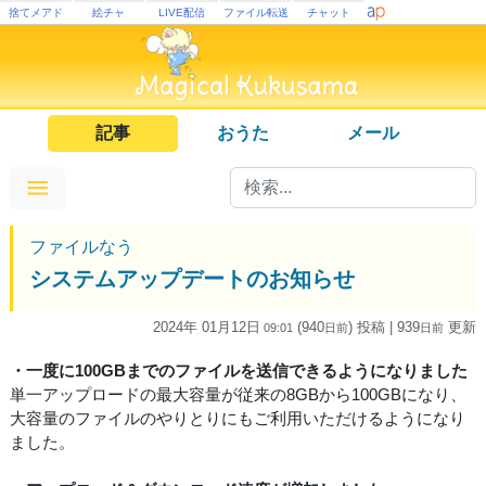
捨てメアド
絵チャ
LIVE配信
ファイル転送
チャット
記事
おうた
メール
ファイルなう
システムアップデートのお知らせ
2024年 01月12日
(940
) 投稿
| 939
更新
09:01
日
前
日
前
・一度に100GBまでのファイルを送信できるようになりました
単一アップロードの最大容量が従来の8GBから100GBになり、
大容量のファイルのやりとりにもご利用いただけるようになり
ました。