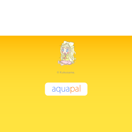
© Kukusama.