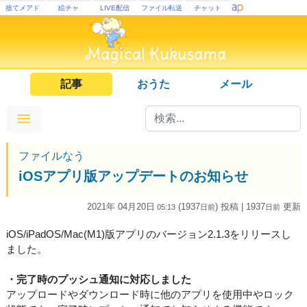
捨てメアド
絵チャ
LIVE配信
ファイル転送
チャット
記事
おうた
メール
ファイルなう
iOSアプリ版アップデートのお知らせ
2021年 04月20日
(1937
) 投稿
| 1937
更新
05:13
日
前
日
前
iOS/iPadOS/Mac(M1)版アプリのバージョン2.1.3をリリースし
ました。
・完了時のプッシュ通知に対応しました
アップロードやダウンロード時に他のアプリを使用中やロック