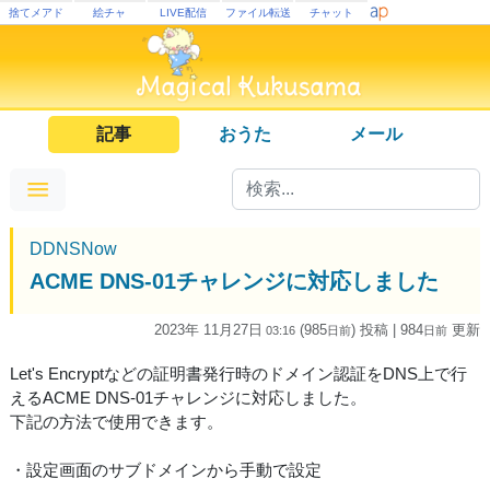
捨てメアド
絵チャ
LIVE配信
ファイル転送
チャット
記事
おうた
メール
DDNSNow
ACME DNS-01チャレンジに対応しました
2023年 11月27日
(985
) 投稿
| 984
更新
03:16
日
前
日
前
Let's Encryptなどの証明書発行時のドメイン認証をDNS上で行
えるACME DNS-01チャレンジに対応しました。
下記の方法で使用できます。
・設定画面のサブドメインから手動で設定