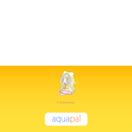
© Kukusama.